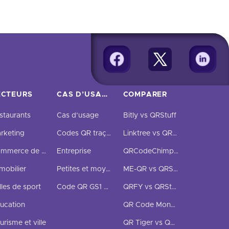
ECTEURS
CAS D’USAGE ET ENTREPRISES
COMPARER
staurants
Cas d’usage
Bitly vs QRStuff
rketing
Codes QR traçables
Linktree vs QRStuff
Commerce de détail
Entreprise
QRCodeChimp vs QRStuff
mobilier
Petites et moyennes entreprises
ME-QR vs QRStuff
lles de sport
Code QR GS1 Digital Link
QRFY vs QRStuff
ucation
QR Code Monkey vs QRStuff
urisme et ville
QR Tiger vs QRStuff