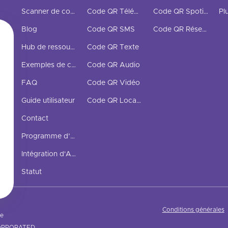
Scanner de code QR
Code QR Téléphone
Code QR Spotify
Pl
Blog
Code QR SMS
Code QR Réseaux Sociaux
Hub de ressources
Code QR Texte
Exemples de codes QR
Code QR Audio
FAQ
Code QR Vidéo
Guide utilisateur
Code QR Localisation
Contact
Programme d’affiliation
Intégration d'API
Statut
Conditions générales
ée
CORPORATED.