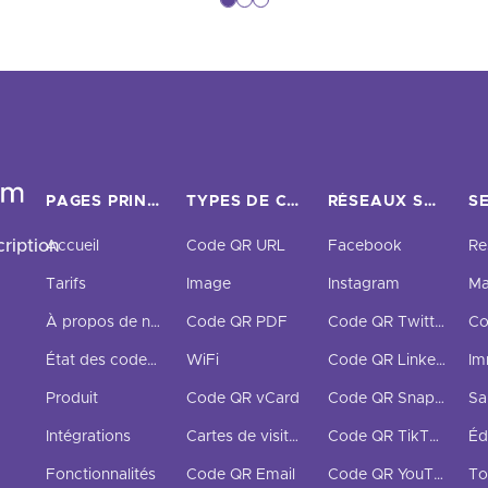
PAGES PRINCIPALES
TYPES DE CODES QR
RÉSEAUX SOCIAUX
S
ription
Accueil
Code QR URL
Facebook
Re
Tarifs
Image
Instagram
Ma
À propos de nous
Code QR PDF
Code QR Twitter
État des codes QR
WiFi
Code QR LinkedIn
Im
Produit
Code QR vCard
Code QR Snapchat
Sa
Intégrations
Cartes de visite numériques
Code QR TikTok
Éd
Fonctionnalités
Code QR Email
Code QR YouTube
To