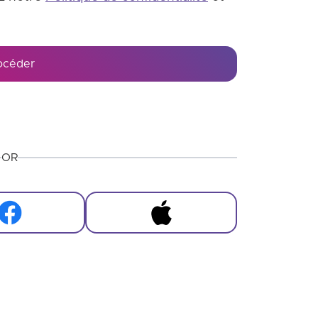
océder
OR