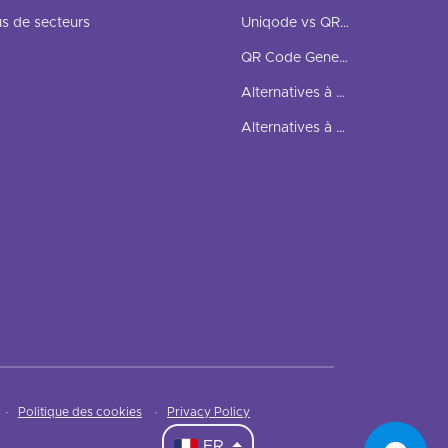
us de secteurs
Uniqode vs QRStuff
QR Code Generator vs QRStuff
Alternatives à Bitly
Alternatives à Linktree
·
Politique des cookies
·
Privacy Policy
FR