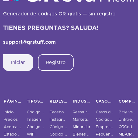
Generador de códigos QR gratis — sin registro
TIENES PREGUNTAS? SALUDA!
support@qrstuff.com
Iniciar
Registro
PÁGINAS PRINCIPALES
TIPOS DE CÓDIGOS QR
REDES SOCIALES
INDUSTRIAS
CASOS DE USO Y NEGOCIOS
COMPARAR
Inicio
Código QR URL
Facebook
Restaurantes
Casos de uso
Bitly vs QRStuff
Precios
Imagen
Instagram
Marketing
Códigos QR Rastreados
Linktree vs QRStuff
Acerca de nosotros
Código QR PDF
Código QR Twitter
Minorista
Empresas
QRCodeChimp vs QRStuff
Estado de los códigos QR
WiFi
Código QR LinkedIn
Bienes Raíces
Pequeñas y medianas empresas
ME-QR vs QRStuff