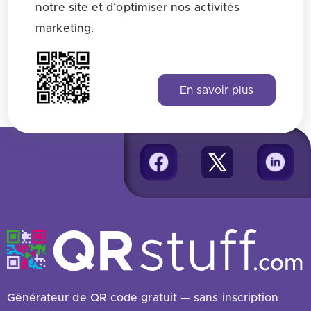
notre site et d’optimiser nos activités
Comment mesurer la performance des
campagnes QR pour les loisirs ?
marketing.
En savoir plus
Trouvez toutes les réponses ici
Générateur de QR code gratuit — sans inscription