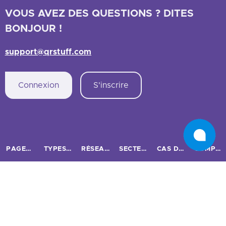
VOUS AVEZ DES QUESTIONS ? DITES
BONJOUR !
support@qrstuff.com
Connexion
S'inscrire
PAGES PRINCIPALES
TYPES DE CODES QR
RÉSEAUX SOCIAUX
SECTEURS
CAS D’USAGE ET ENTREPRISES
COMPARER
Accueil
Code QR URL
Facebook
Restaurants
Cas d’usage
Bitly vs QRStuff
Tarifs
Image
Instagram
Marketing
Codes QR traçables
Linktree vs QRStuff
À propos de nous
Code QR PDF
Code QR Twitter
Commerce de détail
Entreprise
QRCodeChimp vs QRStuff
État des codes QR
WiFi
Code QR LinkedIn
Immobilier
Petites et moyennes entreprises
ME-QR vs QRStuff
Produit
Code QR vCard
Code QR Snapchat
Salles de sport
Code QR GS1 Digital Link
QRFY vs QRStuff