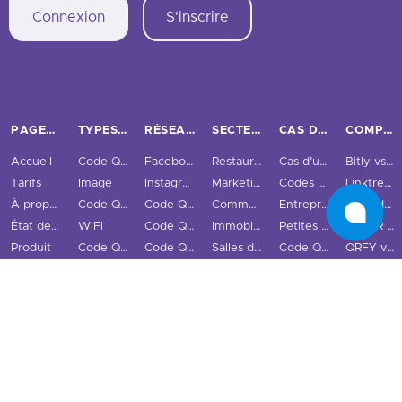
Connexion
S'inscrire
PAGES PRINCIPALES
TYPES DE CODES QR
RÉSEAUX SOCIAUX
SECTEURS
CAS D’USAGE ET ENTREPRISES
COMPARER
Accueil
Code QR URL
Facebook
Restaurants
Cas d’usage
Bitly vs QRStuff
Tarifs
Image
Instagram
Marketing
Codes QR traçables
Linktree vs QRStuff
À propos de nous
Code QR PDF
Code QR Twitter
Commerce de détail
Entreprise
QRCodeChimp vs QRStuff
État des codes QR
WiFi
Code QR LinkedIn
Immobilier
Petites et moyennes entreprises
ME-QR vs QRStuff
Produit
Code QR vCard
Code QR Snapchat
Salles de sport
Code QR GS1 Digital Link
QRFY vs QRStuff
Intégrations
Cartes de visite numériques
Code QR TikTok
Éducation
QR Code Monkey vs QRStuff
Fonctionnalités
Code QR Email
Code QR YouTube
Tourisme et ville
QR Tiger vs QRStuff
Scanner de code QR
Code QR Téléphone
Code QR Spotify
Plus de secteurs
Uniqode vs QRStuff
Blog
Code QR SMS
Code QR Réseaux Sociaux
QR Code Generator vs QRStuff
Hub de ressources
Code QR Texte
Alternatives à Bitly
Exemples de codes QR
Code QR Audio
Alternatives à Linktree
FAQ
Code QR Vidéo