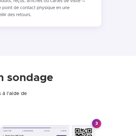
uits, reçus, affiches ou cartes de visite —
 point de contact physique en une
llir des retours.
n sondage
à l’aide de
3