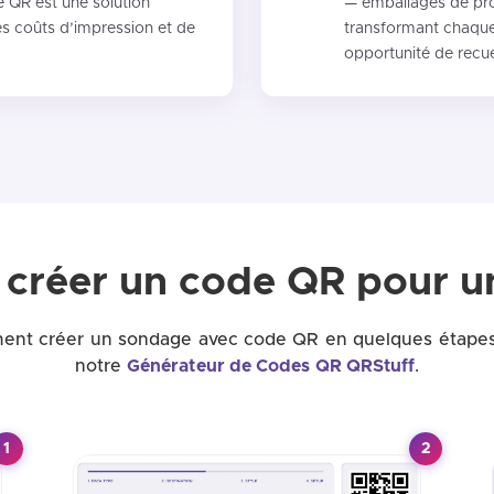
 QR est une solution
— emballages de prod
es coûts d’impression et de
transformant chaque
opportunité de recuei
créer un code QR pour u
ent créer un sondage avec code QR en quelques étapes 
notre
Générateur de Codes QR QRStuff
.
1
2