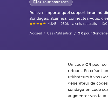
QR POUR SONDAGES
Reliez n’importe quel support imprimé d
Sondages. Scannez, connectez-vous, c’est
★★★★★
4,8/5
·
250k+ clients satisfaits
·
100 
Accueil
/
Cas d'utilisation
/
QR pour Sondage
Un code QR pour sonda
retours. En créant 
utilisateurs à vos G
générateur de codes
sondage en code scann
augmenter vos taux 