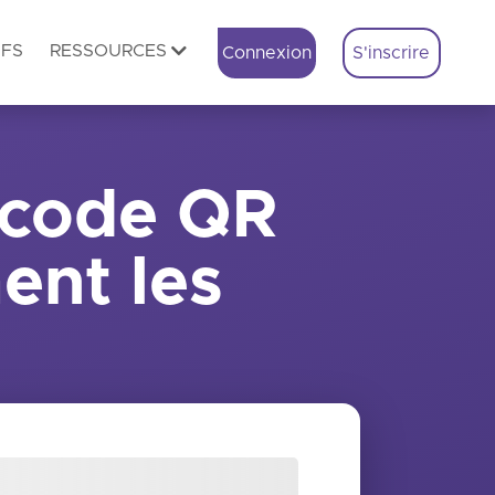
IFS
RESSOURCES
Connexion
S'inscrire
 code QR
ment les