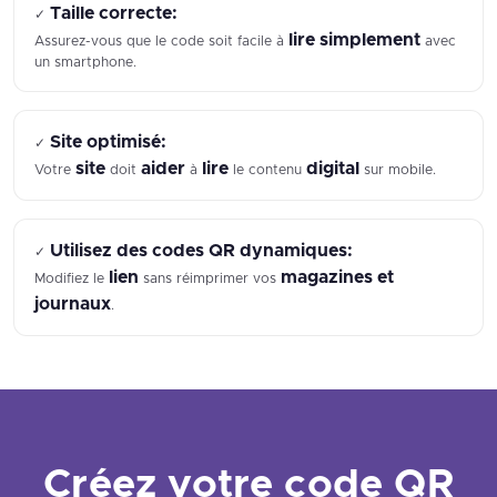
Taille correcte:
✓
lire
simplement
Assurez-vous que le code soit facile à
avec
un smartphone.
Site optimisé:
✓
site
aider
lire
digital
Votre
doit
à
le contenu
sur mobile.
Utilisez des codes QR dynamiques:
✓
lien
magazines et
Modifiez le
sans réimprimer vos
journaux
.
Créez votre code QR