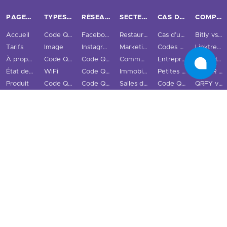
PAGES PRINCIPALES
TYPES DE CODES QR
RÉSEAUX SOCIAUX
SECTEURS
CAS D’USAGE ET ENTREPRISES
COMPARER
Accueil
Code QR URL
Facebook
Restaurants
Cas d’usage
Bitly vs QRStuff
Tarifs
Image
Instagram
Marketing
Codes QR traçables
Linktree vs QRStuff
À propos de nous
Code QR PDF
Code QR Twitter
Commerce de détail
Entreprise
QRCodeChimp vs QRStuff
État des codes QR
WiFi
Code QR LinkedIn
Immobilier
Petites et moyennes entreprises
ME-QR vs QRStuff
Produit
Code QR vCard
Code QR Snapchat
Salles de sport
Code QR GS1 Digital Link
QRFY vs QRStuff
Intégrations
Cartes de visite numériques
Code QR TikTok
Éducation
QR Code Monkey vs QRStuff
Fonctionnalités
Code QR Email
Code QR YouTube
Tourisme et ville
QR Tiger vs QRStuff
Scanner de code QR
Code QR Téléphone
Code QR Spotify
Plus de secteurs
Uniqode vs QRStuff
Blog
Code QR SMS
Code QR Réseaux Sociaux
QR Code Generator vs QRStuff
Hub de ressources
Code QR Texte
Alternatives à Bitly
Exemples de codes QR
Code QR Audio
Alternatives à Linktree
FAQ
Code QR Vidéo
Guide utilisateur
Code QR Localisation
Contact
Programme d’affiliation
Intégration d'API