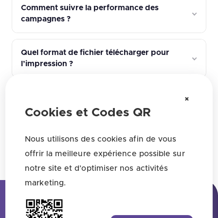
Comment suivre la performance des
campagnes ?
Quel format de fichier télécharger pour
l’impression ?
Quels paramètres de design du QR
×
affectent la fiabilité de lecture ?
Cookies et Codes QR
Nous utilisons des cookies afin de vous
offrir la meilleure expérience possible sur
Voir toutes les réponses
notre site et d’optimiser nos activités
marketing.