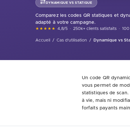
DYNAMIQUE VS STATIQUE
Comparez les codes QR statiques et dyna
adapté à votre campagne.
★★★★★
4,8/5
·
250k+ clients satisfaits
·
100 
Accueil
/
Cas d'utilisation
/
Dynamique vs Sta
Un code QR dynamique
vous permet de modif
statistiques de scan
à vie, mais ni modifi
forfaits payants main