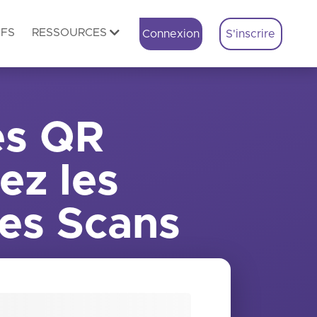
IFS
RESSOURCES
Connexion
S'inscrire
es QR
ez les
les Scans