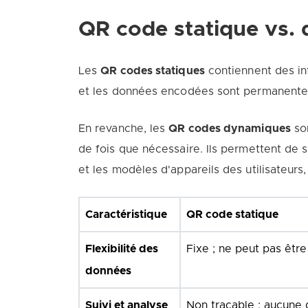
QR code statique vs.
Les
QR codes statiques
contiennent des inf
et les données encodées sont permanentes. 
En revanche, les
QR codes dynamiques
son
de fois que nécessaire. Ils permettent de 
et les modèles d'appareils des utilisateur
Caractéristique
QR code statique
Flexibilité des
Fixe ; ne peut pas être
données
Suivi et analyse
Non traçable ; aucune 