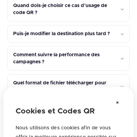
Quand dois-je choisir ce cas d’usage de
code QR ?
Puis-je modifier la destination plus tard ?
Comment suivre la performance des
campagnes ?
Quel format de fichier télécharger pour
l’impression ?
×
Cookies et Codes QR
Quels paramètres de design du QR
affectent la fiabilité de lecture ?
Nous utilisons des cookies afin de vous