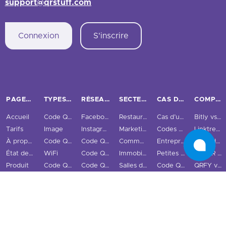
support@qrstuff.com
Connexion
S'inscrire
PAGES PRINCIPALES
TYPES DE CODES QR
RÉSEAUX SOCIAUX
SECTEURS
CAS D’USAGE ET ENTREPRISES
COMPARER
Accueil
Code QR URL
Facebook
Restaurants
Cas d’usage
Bitly vs QRStuff
Tarifs
Image
Instagram
Marketing
Codes QR traçables
Linktree vs QRStuff
À propos de nous
Code QR PDF
Code QR Twitter
Commerce de détail
Entreprise
QRCodeChimp vs QRStuff
État des codes QR
WiFi
Code QR LinkedIn
Immobilier
Petites et moyennes entreprises
ME-QR vs QRStuff
Produit
Code QR vCard
Code QR Snapchat
Salles de sport
Code QR GS1 Digital Link
QRFY vs QRStuff
Intégrations
Cartes de visite numériques
Code QR TikTok
Éducation
QR Code Monkey vs QRStuff
Fonctionnalités
Code QR Email
Code QR YouTube
Tourisme et ville
QR Tiger vs QRStuff
Scanner de code QR
Code QR Téléphone
Code QR Spotify
Plus de secteurs
Uniqode vs QRStuff
Blog
Code QR SMS
Code QR Réseaux Sociaux
QR Code Generator vs QRStuff