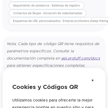
Seguimiento de asistencia - Sistemas de registro
Contactos de Skype - Iniciación de videollamadas
Esquemas de URL personalizados - Enlaces profundos (Deep linking
Nota: Cada tipo de código QR tiene requisitos de
parámetros específicos. Consulte la
documentación completa en
api.qrstuff.com/docs
para obtener especificaciones completas.
×
Cookies y Códigos QR
Mejores prácticas
Utilizamos cookies para ofrecerte la mejor
Use códigos QR dinámicos:
Siempre que sea
experiencia posible en nuestro sitio y para