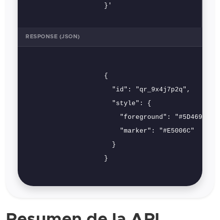
                    }'
RESPONSE (JSON)
                    {

                      "id": "qr_9x4j7p2q",

                      "style": {

                        "foreground": "#5D4696",

                        "marker": "#E5006C"

                      }

                    }

Resumen de la API