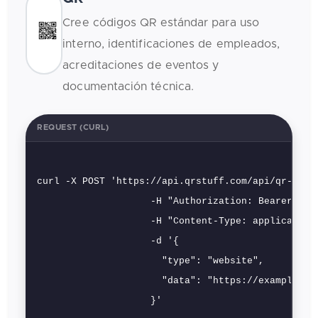
Cree códigos QR estándar para uso
interno, identificaciones de empleados,
acreditaciones de eventos y
documentación técnica.
REQUEST (CURL)
curl -X POST 'https://api.qrstuff.com/api/qr-codes
                    -H "Authorization: Bearer [key
                    -H "Content-Type: application/
                    -d '{

                      "type": "website",

                      "data": "https://example.com
                    }'