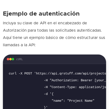
Ejemplo de autenticación
Incluya su clave de API en el encabezado de
Autorización para todas las solicitudes autenticadas.
Aquí tiene un ejemplo básico de cómo estructurar sus
llamadas a la API:
cURL
curl -X POST 'https://api.qrstuff.com/api/projects' 
                  -H "Authorization: Bearer [your_ap
                  -H "Content-Type: application/json
                  -d '{

                      "name": "Project Name"

                  }'