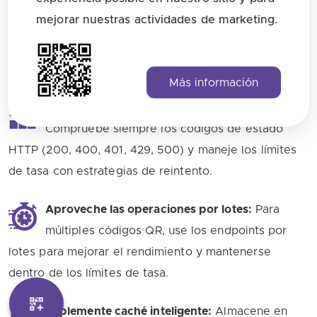
posible, genere códigos QR dinámicos a través
mejorar nuestras actividades de marketing.
de la API. Estos permiten actualizar el contenido sin
volver a imprimir, rastrear analíticas detalladas y
realizar pruebas A/B.
Más información
Implemente un manejo de errores robusto:
Compruebe siempre los códigos de estado
HTTP (200, 400, 401, 429, 500) y maneje los límites
de tasa con estrategias de reintento.
Aproveche las operaciones por lotes:
Para
múltiples códigos QR, use los endpoints por
lotes para mejorar el rendimiento y mantenerse
dentro de los límites de tasa.
Implemente caché inteligente:
Almacene en