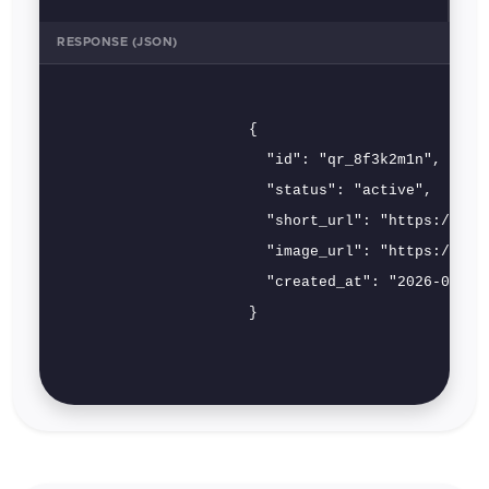
RESPONSE (JSON)
                      {

                        "id": "qr_8f3k2m1n",

                        "status": "active",

                        "short_url": "https://qrs.
                        "image_url": "https://cdn.
                        "created_at": "2026-02-12"
                      }
