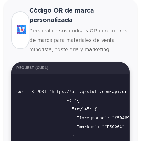
Código QR de marca
personalizada
Personalice sus códigos QR con colores
de marca para materiales de venta
minorista, hostelería y marketing.
REQUEST (CURL)
curl -X POST 'https://api.qrstuff.com/api/qr-codes
                    -d '{

                      "style": {

                        "foreground": "#5D4696",

                        "marker": "#E5006C"

                      }
