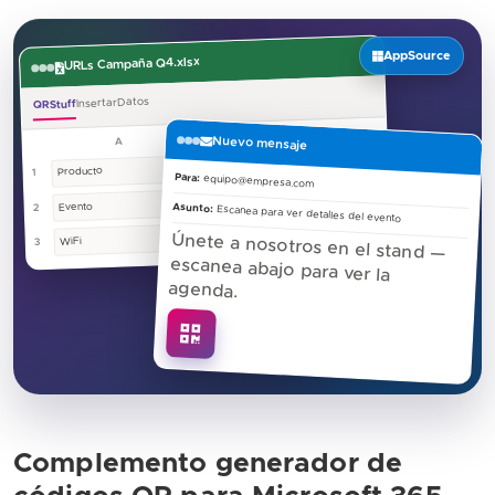
AppSource
URLs Campaña Q4.xlsx
Datos
Insertar
QRStuff
C
B
Nuevo mensaje
A
URL
Producto
1
Para:
equipo@empresa.com
qrstuff.com/e…
Evento
Asunto:
2
Escanea para ver detalles del evento
Guest-5G
Únete a nosotros en el stand —
escanea abajo para ver la
WiFi
3
agenda.
Complemento generador de