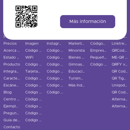
Más información
PÁGINAS PRINCIPALES
TIPOS DE CÓDIGOS QR
REDES SOCIALES
INDUSTRIAS
CASOS DE USO Y NEGOCIOS
COMPARAR
Inicio
Código QR URL
Facebook
Restaurantes
Casos de uso
Bitly vs QRStuff
Precios
Imagen
Instagram
Marketing
Códigos QR Rastreados
Linktree vs QRStuff
Acerca de nosotros
Código QR PDF
Código QR Twitter
Minorista
Empresas
QRCodeChimp vs QRStuff
Estado de los códigos QR
WiFi
Código QR LinkedIn
Bienes Raíces
Pequeñas y medianas empresas
ME-QR vs QRStuff
Producto
Código QR vCard
Código QR Snapchat
Gimnasios
Código QR GS1 Digital Link
QRFY vs QRStuff
Integraciones
Tarjetas de Visita Digitales
Código QR TikTok
Educación
QR Code Monkey vs QRStuff
Características
Código QR Email
Código QR YouTube
Turismo y Ciudad
QR Tiger vs QRStuff
Escáner de Código QR
Código QR Teléfono
Código QR Spotify
Más Industrias
Uniqode vs QRStuff
Blog
Código QR SMS
Código QR Redes Sociales
QR Code Generator vs QRStuff
Centro de recursos
Código QR Texto
Alternativas a Bitly
Ejemplos de códigos QR
Código QR Audio
Alternativas a Linktree
Preguntas frecuentes
Código QR Video
Guía del usuario
Código QR Ubicación
Contacto