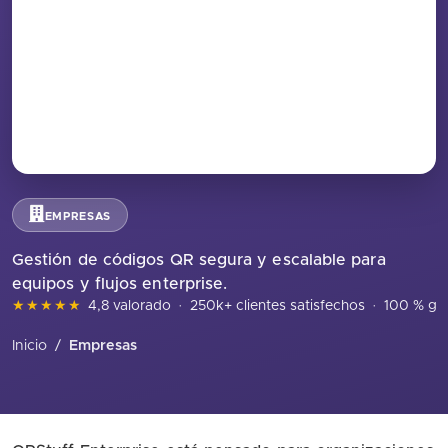
EMPRESAS
Gestión de códigos QR segura y escalable para
equipos y flujos enterprise.
★★★★★
4,8 valorado
·
250k+ clientes satisfechos
·
100 % gra
Inicio
/
Empresas