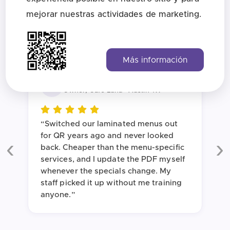
de QRStuff
mejorar nuestras actividades de marketing.
4.8 / 5 average from 12 customer reviews
Más información
Sofia Benitez
SB
Owner, Café Luna · Austin TX
“Switched our laminated menus out
for QR years ago and never looked
back. Cheaper than the menu-specific
Previous
Ne
services, and I update the PDF myself
whenever the specials change. My
staff picked it up without me training
anyone.”