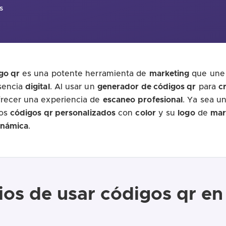
s
go qr
es una potente herramienta de
marketing
que une 
sencia
digital
. Al usar un
generador de códigos qr
para
c
frecer una experiencia de
escaneo
profesional
. Ya sea u
los
códigos qr personalizados
con
color
y su
logo
de
mar
inámica
.
ios de usar códigos qr en 