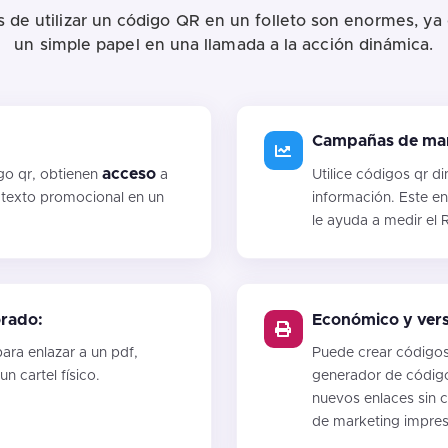
s de utilizar un código QR en un folleto son enormes, ya
un simple papel en una llamada a la acción dinámica.
Campañas de mark
acceso
go qr, obtienen
a
Utilice códigos qr d
n texto promocional en un
información. Este e
le ayuda a medir el 
orado:
Económico y versá
ara enlazar a un pdf,
Puede crear códigos 
n cartel físico.
generador de códigos
nuevos enlaces sin c
de marketing impres