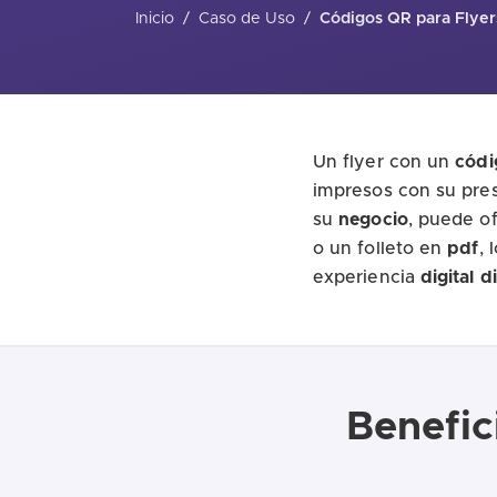
Inicio
/
Caso de Uso
/
Códigos QR para Flyer
Un flyer con un
códi
impresos con su pre
su
negocio
, puede o
o un folleto en
pdf
, 
experiencia
digital
d
Benefic