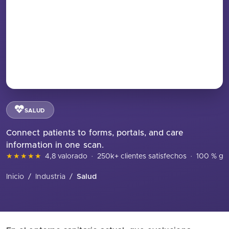
SALUD
Connect patients to forms, portals, and care
information in one scan.
★★★★★
4,8 valorado
·
250k+ clientes satisfechos
·
100 % gra
Inicio
/
Industria
/
Salud