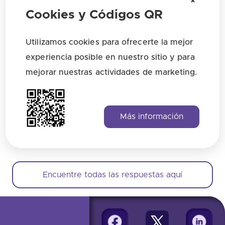
×
Cookies y Códigos QR
¿A qué debería enlazar desde un código
QR en el ámbito de la salud?
Utilizamos cookies para ofrecerte la mejor
experiencia posible en nuestro sitio y para
¿Cómo mejoro la tasa de escaneo de los
mejorar nuestras actividades de marketing.
códigos QR para el sector salud?
¿Cómo mido el rendimiento de las
Más información
campañas QR sanitarias?
Encuentre todas las respuestas aquí