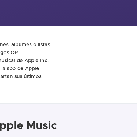
es, álbumes o listas
digos QR
usical de Apple Inc.
 la app de Apple
partan sus últimos
pple Music