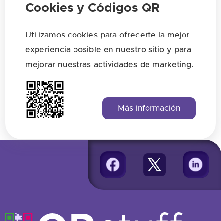
Cookies y Códigos QR
¿Qué formato de archivo debo descargar
para impresión?
Utilizamos cookies para ofrecerte la mejor
experiencia posible en nuestro sitio y para
¿Qué ajustes de diseño del QR afectan la
mejorar nuestras actividades de marketing.
fiabilidad del escaneo?
Más información
Encuentra todas las respuestas aquí