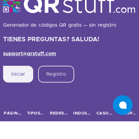
Generador de códigos QR gratis — sin registro
TIENES PREGUNTAS? SALUDA!
support@qrstuff.com
Iniciar
Registro
PÁGINAS PRINCIPALES
TIPOS DE CÓDIGOS QR
REDES SOCIALES
INDUSTRIAS
CASOS DE USO Y NEGOCIOS
COMPARAR
Inicio
Código QR URL
Facebook
Restaurantes
Casos de uso
Bitly vs QRStuff
Precios
Imagen
Instagram
Marketing
Códigos QR Rastreados
Linktree vs QRStuff