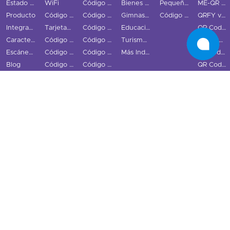
Estado de los códigos QR
WiFi
Código QR LinkedIn
Bienes Raíces
Pequeñas y medianas empresas
ME-QR vs QRStuff
Producto
Código QR vCard
Código QR Snapchat
Gimnasios
Código QR GS1 Digital Link
QRFY vs QRStuff
Integraciones
Tarjetas de Visita Digitales
Código QR TikTok
Educación
QR Code Monkey vs QRStuff
Características
Código QR Email
Código QR YouTube
Turismo y Ciudad
QR Tiger vs QRStuff
Escáner de Código QR
Código QR Teléfono
Código QR Spotify
Más Industrias
Uniqode vs QRStuff
Blog
Código QR SMS
Código QR Redes Sociales
QR Code Generator vs QRStuff
Centro de recursos
Código QR Texto
Alternativas a Bitly
Ejemplos de códigos QR
Código QR Audio
Alternativas a Linktree
Preguntas frecuentes
Código QR Video
Guía del usuario
Código QR Ubicación
Contacto
Programa de Afiliados
Integración API
Estado
Términos y Condiciones
Política de cookies
Privacy Policy
·
·