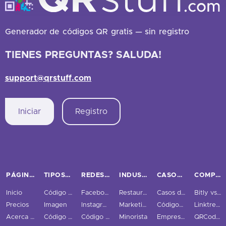
Generador de códigos QR gratis — sin registro
TIENES PREGUNTAS? SALUDA!
support@qrstuff.com
Iniciar
Registro
PÁGINAS PRINCIPALES
TIPOS DE CÓDIGOS QR
REDES SOCIALES
INDUSTRIAS
CASOS DE USO Y NEGOCIOS
COMPARAR
Inicio
Código QR URL
Facebook
Restaurantes
Casos de uso
Bitly vs QRStuff
Precios
Imagen
Instagram
Marketing
Códigos QR Rastreados
Linktree vs QRStuff
Acerca de nosotros
Código QR PDF
Código QR Twitter
Minorista
Empresas
QRCodeChimp vs QRStuff