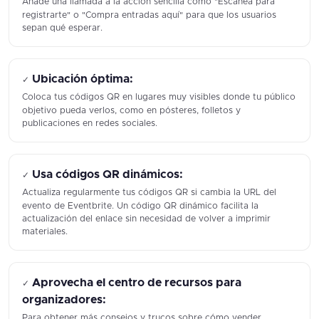
Añade una llamada a la acción sencilla como "Escanea para
registrarte" o "Compra entradas aquí" para que los usuarios
sepan qué esperar.
Ubicación óptima:
✓
Coloca tus códigos QR en lugares muy visibles donde tu público
objetivo pueda verlos, como en pósteres, folletos y
publicaciones en redes sociales.
Usa códigos QR dinámicos:
✓
Actualiza regularmente tus códigos QR si cambia la URL del
evento de Eventbrite. Un código QR dinámico facilita la
actualización del enlace sin necesidad de volver a imprimir
materiales.
Aprovecha el centro de recursos para
✓
organizadores:
Para obtener más consejos y trucos sobre cómo vender