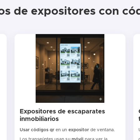
os de expositores con có
Expositores de escaparates
inmobiliarios
Usar códigos qr
en un
expositor
de ventana.
Los transeúntes usan su
móvil
para ver la