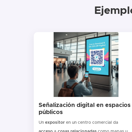
Ejempl
Señalización digital en espacios
públicos
Un
expositor
en un centro comercial da
acceso
a
cosas
relacionadas
como mapas u