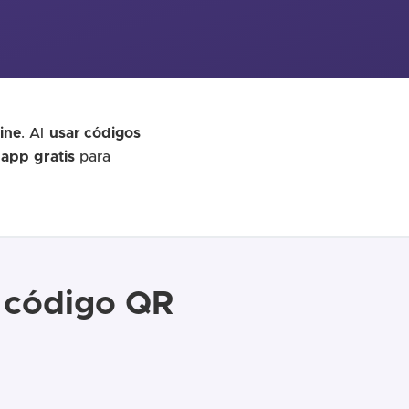
ine
. Al
usar códigos
a
app
gratis
para
n código QR