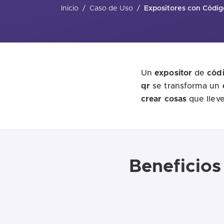
Inicio
/
Caso de Uso
/
Expositores con Códi
Un
expositor
de
cód
qr
se transforma un
crear
cosas
que llev
Beneficios