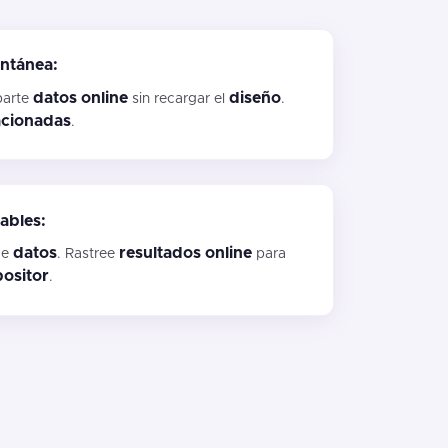
antánea:
datos
online
diseño
arte
sin recargar el
.
acionadas
.
ables:
datos
resultados
online
ce
. Rastree
para
ositor
.