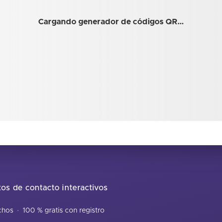
Cargando generador de códigos QR…
tos de contacto interactivos
echos
·
100 % gratis con registro