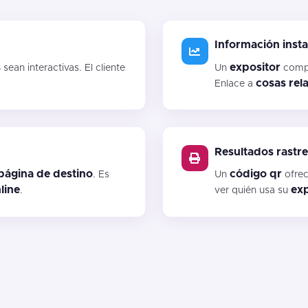
Información inst
s
expositor
sean interactivas. El cliente
Un
comp
cosas
rel
Enlace a
Resultados rastre
página de destino
código qr
. Es
Un
ofre
line
exp
.
ver quién usa su