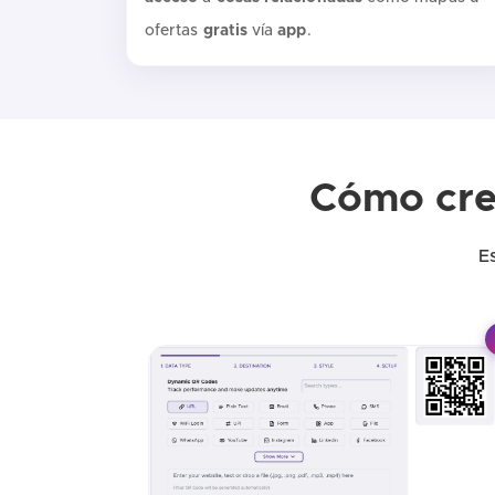
ofertas
gratis
vía
app
.
Cómo crea
E