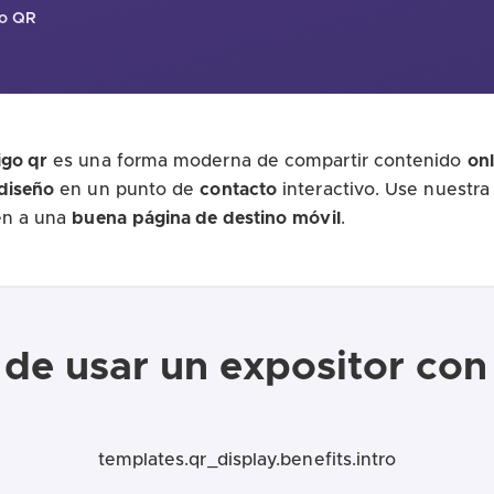
go QR
igo qr
es una forma moderna de compartir contenido
onl
diseño
en un punto de
contacto
interactivo. Use nuestr
en a una
buena
página de destino
móvil
.
 de usar un expositor co
templates.qr_display.benefits.intro