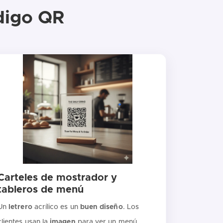
digo QR
Carteles de mostrador y
tableros de menú
Un
letrero
acrílico es un
buen
diseño
. Los
clientes usan la
imagen
para ver un menú