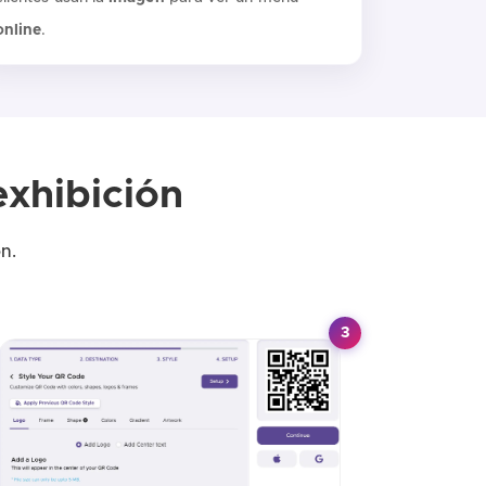
online
.
exhibición
n.
3