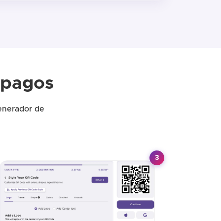
 pagos
enerador de
3