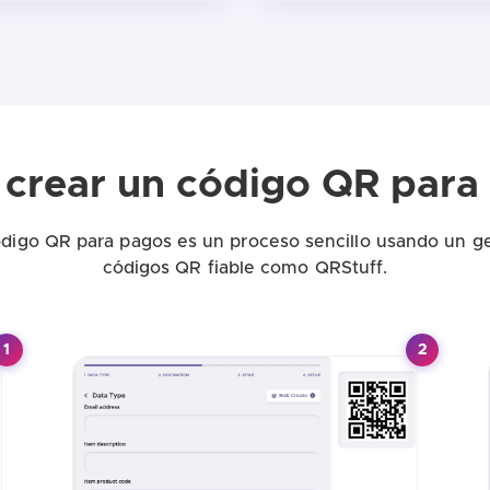
crear un código QR para
ódigo QR para pagos es un proceso sencillo usando un g
códigos QR fiable como QRStuff.
1
2