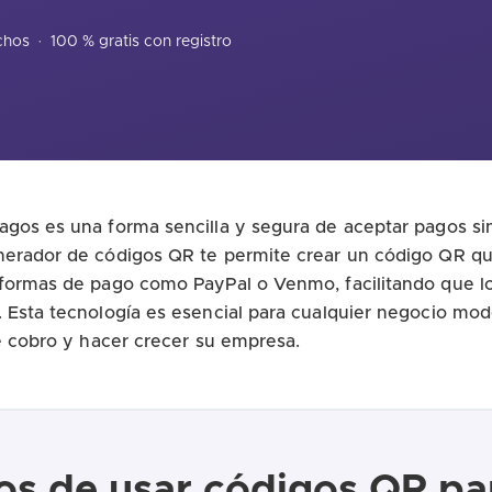
echos
·
100 % gratis con registro
gos es una forma sencilla y segura de aceptar pagos si
nerador de códigos QR te permite crear un código QR qu
aformas de pago como PayPal o Venmo, facilitando que l
. Esta tecnología es esencial para cualquier negocio m
de cobro y hacer crecer su empresa.
os de usar códigos QR p