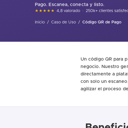
Pago. Escanea, conecta y listo.
★★★★★
4,8 valorado
·
250k+ clientes satisf
Inicio
/
Caso de Uso
/
Código QR de Pago
Un código QR para pa
negocio. Nuestro ge
directamente a plat
con solo un escaneo
agilizar el proceso 
Benefici