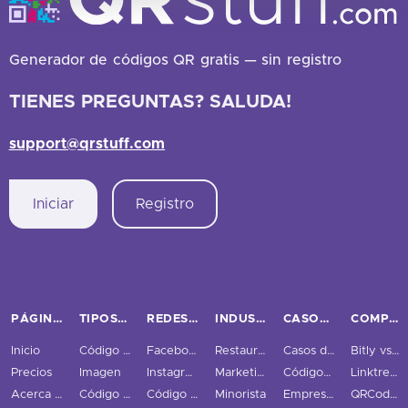
Generador de códigos QR gratis — sin registro
TIENES PREGUNTAS? SALUDA!
support@qrstuff.com
Iniciar
Registro
PÁGINAS PRINCIPALES
TIPOS DE CÓDIGOS QR
REDES SOCIALES
INDUSTRIAS
CASOS DE USO Y NEGOCIOS
COMPARAR
Inicio
Código QR URL
Facebook
Restaurantes
Casos de uso
Bitly vs QRStuff
Precios
Imagen
Instagram
Marketing
Códigos QR Rastreados
Linktree vs QRStuff
Acerca de nosotros
Código QR PDF
Código QR Twitter
Minorista
Empresas
QRCodeChimp vs QRStuff