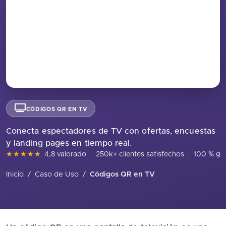
CÓDIGOS QR EN TV
Conecta espectadores de TV con ofertas, encuestas
y landing pages en tiempo real.
★★★★★
4,8 valorado
·
250k+ clientes satisfechos
·
100 % gra
Inicio
/
Caso de Uso
/
Códigos QR en TV