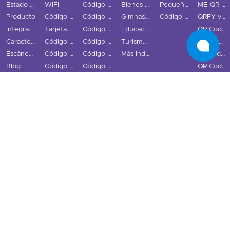
Estado de los códigos QR
WiFi
Código QR LinkedIn
Bienes Raíces
Pequeñas y medianas empresas
ME-QR vs QRStuff
Producto
Código QR vCard
Código QR Snapchat
Gimnasios
Código QR GS1 Digital Link
QRFY vs QRStuff
Integraciones
Tarjetas de Visita Digitales
Código QR TikTok
Educación
QR Code Monkey vs QRStuff
Características
Código QR Email
Código QR YouTube
Turismo y Ciudad
QR Tiger vs QRStuff
Escáner de Código QR
Código QR Teléfono
Código QR Spotify
Más Industrias
Uniqode vs QRStuff
Blog
Código QR SMS
Código QR Redes Sociales
QR Code Generator vs QRStuff
Centro de recursos
Código QR Texto
Alternativas a Bitly
Ejemplos de códigos QR
Código QR Audio
Alternativas a Linktree
Preguntas frecuentes
Código QR Video
Guía del usuario
Código QR Ubicación
Contacto
Programa de Afiliados
Integración API
Estado
Términos y Condiciones
Política de cookies
Privacy Policy
·
·