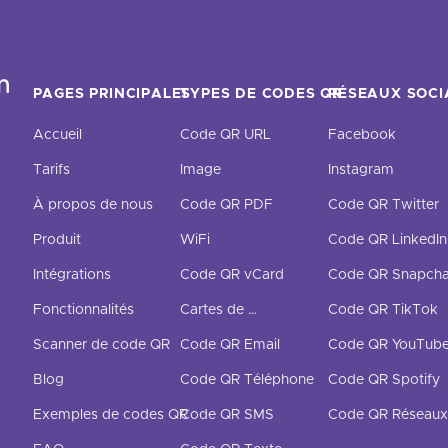
PAGES PRINCIPALES
TYPES DE CODES QR
RÉSEAUX SOC
Accueil
Code QR URL
Facebook
Tarifs
Image
Instagram
À propos de nous
Code QR PDF
Code QR Twitter
Produit
WiFi
Code QR LinkedIn
Intégrations
Code QR vCard
Code QR Snapcha
Fonctionnalités
Cartes de visite numériques
Code QR TikTok
Scanner de code QR
Code QR Email
Code QR YouTub
Blog
Code QR Téléphone
Code QR Spotify
Exemples de codes QR
Code QR SMS
Code QR Réseaux