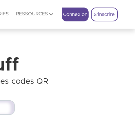
RIFS
RESSOURCES
Connexion
S'inscrire
ff
des codes QR