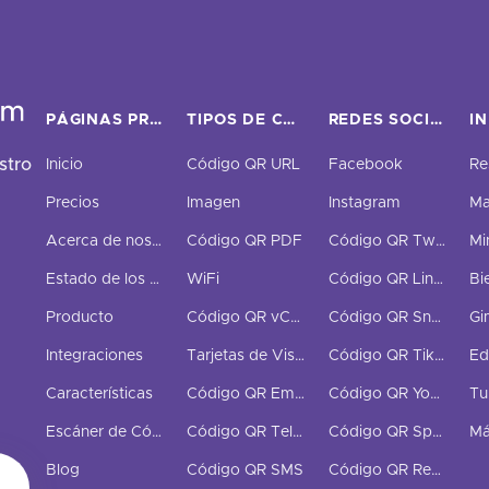
PÁGINAS PRINCIPALES
TIPOS DE CÓDIGOS QR
REDES SOCIALES
I
stro
Inicio
Código QR URL
Facebook
Re
Precios
Imagen
Instagram
Ma
Acerca de nosotros
Código QR PDF
Código QR Twitter
Mi
Estado de los códigos QR
WiFi
Código QR LinkedIn
Bi
Producto
Código QR vCard
Código QR Snapchat
Gi
Integraciones
Tarjetas de Visita Digitales
Código QR TikTok
Ed
Características
Código QR Email
Código QR YouTube
Escáner de Código QR
Código QR Teléfono
Código QR Spotify
Má
Blog
Código QR SMS
Código QR Redes Sociales