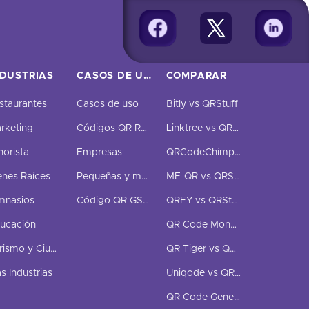
NDUSTRIAS
CASOS DE USO Y NEGOCIOS
COMPARAR
staurantes
Casos de uso
Bitly vs QRStuff
rketing
Códigos QR Rastreados
Linktree vs QRStuff
norista
Empresas
QRCodeChimp vs QRStuff
enes Raíces
Pequeñas y medianas empresas
ME-QR vs QRStuff
mnasios
Código QR GS1 Digital Link
QRFY vs QRStuff
ucación
QR Code Monkey vs QRStuff
Turismo y Ciudad
QR Tiger vs QRStuff
s Industrias
Uniqode vs QRStuff
QR Code Generator vs QRStuff