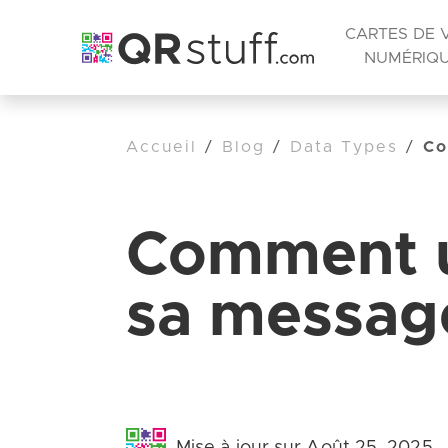
CARTES DE V
NUMÉRIQ
Accueil
/
Blog
/
Data Types
/
Co
Comment ut
sa message