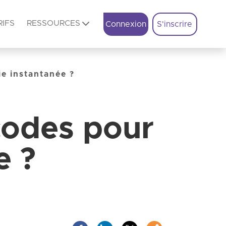
RIFS
RESSOURCES
Connexion
S'inscrire
e instantanée ?
codes pour
e ?