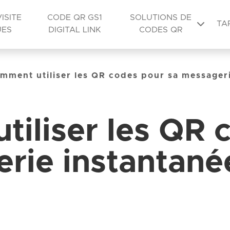
ISITE
CODE QR GS1
SOLUTIONS DE
TA
UES
DIGITAL LINK
CODES QR
mment utiliser les QR codes pour sa messageri
iliser les QR 
rie instantané