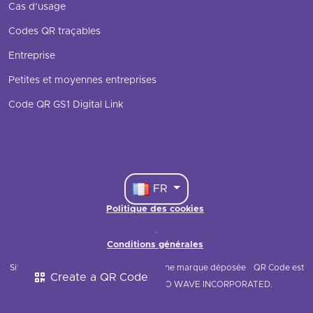
Cas d’usage
Codes QR traçables
Entreprise
Petites et moyennes entreprises
Code QR GS1 Digital Link
FR
Politique des cookies
·
Conditions générales
Site web © 2021 QRStuff
QRStuff est une marque déposée
QR Code est
Create a QR Code
une marque déposée de DENSO WAVE INCORPORATED.