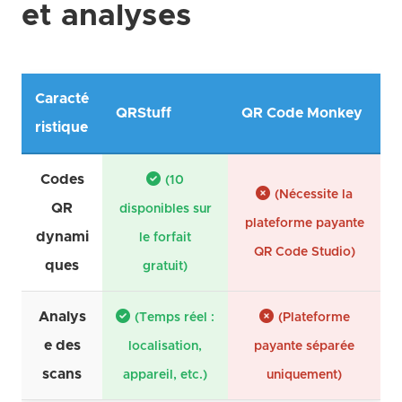
et analyses
Caracté
QRStuff
QR Code Monkey
ristique
Codes
(10
(Nécessite la
QR
disponibles sur
plateforme payante
dynami
le forfait
QR Code Studio)
ques
gratuit)
Analys
(Temps réel :
(Plateforme
e des
localisation,
payante séparée
scans
appareil, etc.)
uniquement)