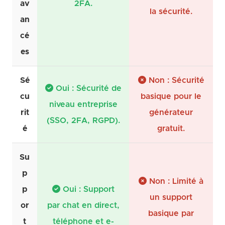
av
2FA.
la sécurité.
an
cé
es
Sé
Non : Sécurité
Oui : Sécurité de
cu
basique pour le
niveau entreprise
rit
générateur
(SSO, 2FA, RGPD).
é
gratuit.
Su
p
Non : Limité à
p
Oui : Support
un support
or
par chat en direct,
basique par
t
téléphone et e-