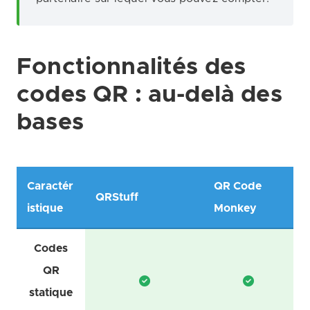
Fonctionnalités des
codes QR : au-delà des
bases
Caractér
QR Code
QRStuff
istique
Monkey
Codes
QR
statique