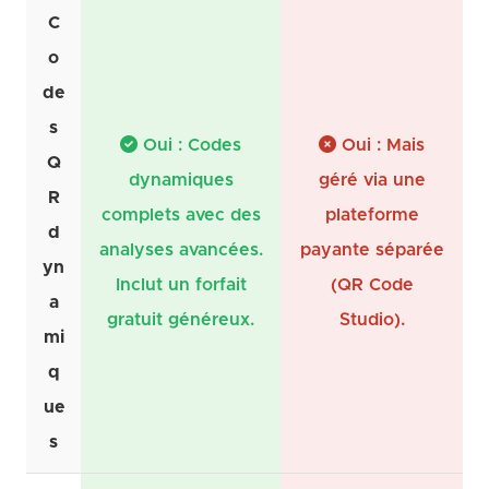
C
o
de
s
Oui : Codes
Oui : Mais
Q
dynamiques
géré via une
R
complets avec des
plateforme
d
analyses avancées.
payante séparée
yn
Inclut un forfait
(QR Code
a
gratuit généreux.
Studio).
mi
q
ue
s