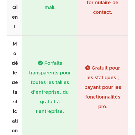
formulaire de
cli
mail.
contact.
en
t
M
o
dè
Forfaits
Gratuit pour
le
transparents pour
les statiques ;
de
toutes les tailles
payant pour les
ta
d’entreprise, du
fonctionnalités
rif
gratuit à
pro.
ic
l’entreprise.
ati
on