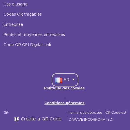
Cas d’usage
Codes QR traçables
Entreprise
Petites et moyennes entreprises
Code QR GS1 Digital Link
FR
Politique des cookies
·
Conditions générales
Site web © 2021 QRStuff
QRStuff est une marque déposée
QR Code est
Create a QR Code
une marque déposée de DENSO WAVE INCORPORATED.