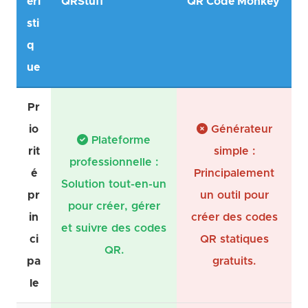
éri
QRStuff
QR Code Monkey
sti
q
ue
Pr
io
Générateur
Plateforme
rit
simple :
professionnelle :
é
Principalement
Solution tout-en-un
pr
un outil pour
pour créer, gérer
in
créer des codes
et suivre des codes
ci
QR statiques
QR.
pa
gratuits.
le