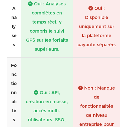
Oui : Analyses
A
Oui :
complètes en
na
Disponible
temps réel, y
ly
uniquement sur
compris le suivi
se
la plateforme
GPS sur les forfaits
s
payante séparée.
supérieurs.
Fo
nc
tio
Non : Manque
nn
Oui : API,
de
ali
création en masse,
fonctionnalités
té
accès multi-
de niveau
s
utilisateurs, SSO,
entreprise pour