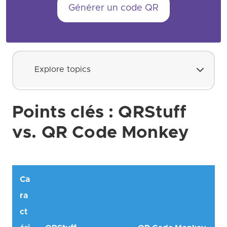
Générer un code QR
Explore topics
Points clés : QRStuff
vs. QR Code Monkey
Ca
ra
ct